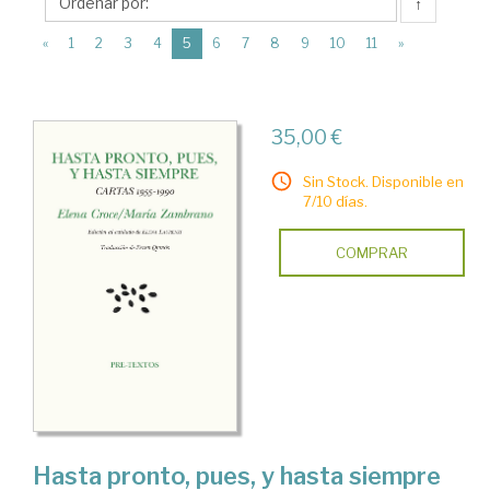
Editorial
↑
Pre-
(current)
«
1
2
3
4
5
6
7
8
9
10
11
»
Textos
35,00 €
Sin Stock. Disponible en
7/10 días.
COMPRAR
Hasta pronto, pues, y hasta siempre