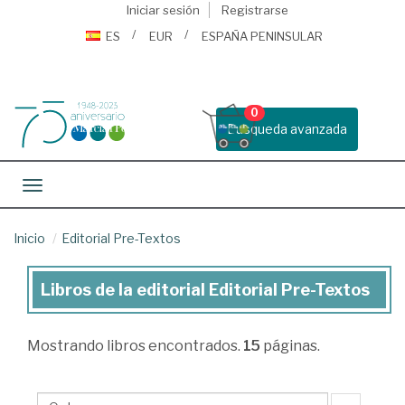
Iniciar sesión
Registrarse
ES
EUR
ESPAÑA PENINSULAR
0
Busqueda avanzada
Toggle navigation
Inicio
Editorial Pre-Textos
Libros de la editorial Editorial Pre-Textos
Libros
de
Mostrando
libros encontrados.
15
páginas.
la
editorial