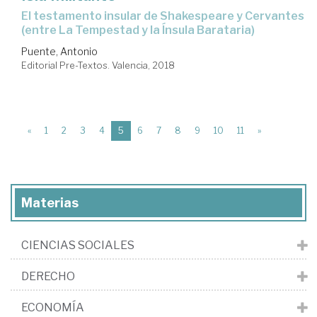
el testamento insular de Shakespeare y Cervantes
(entre La Tempestad y la Ínsula Barataria)
Puente, Antonio
Editorial Pre-Textos. Valencia, 2018
(current)
«
1
2
3
4
5
6
7
8
9
10
11
»
Materias
CIENCIAS SOCIALES
DERECHO
ECONOMÍA