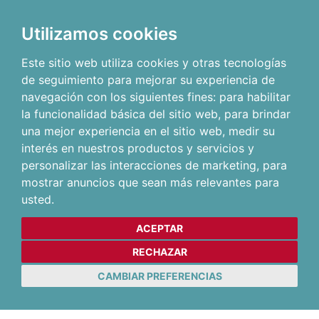
Utilizamos cookies
Este sitio web utiliza cookies y otras tecnologías
de seguimiento para mejorar su experiencia de
navegación con los siguientes fines:
para habilitar
la funcionalidad básica del sitio web
,
para brindar
una mejor experiencia en el sitio web
,
medir su
interés en nuestros productos y servicios y
personalizar las interacciones de marketing
,
para
mostrar anuncios que sean más relevantes para
usted
.
ACEPTAR
RECHAZAR
CAMBIAR PREFERENCIAS