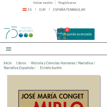
Iniciar sesión
Registrarse
ES
EUR
ESPAÑA PENINSULAR
0
Busqueda avanzada
Toggle navigation
Inicio
Libros
Historia y Ciencias Humanas
/
Narrativa
/
Narrativa Española
/
El mirlo burlón