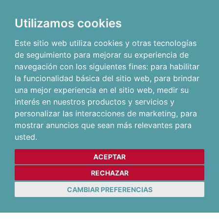
Utilizamos cookies
Este sitio web utiliza cookies y otras tecnologías
de seguimiento para mejorar su experiencia de
navegación con los siguientes fines:
para habilitar
la funcionalidad básica del sitio web
,
para brindar
una mejor experiencia en el sitio web
,
medir su
interés en nuestros productos y servicios y
personalizar las interacciones de marketing
,
para
mostrar anuncios que sean más relevantes para
usted
.
ACEPTAR
RECHAZAR
CAMBIAR PREFERENCIAS