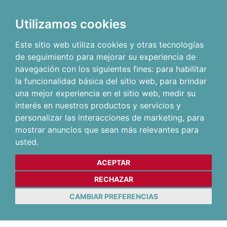
Utilizamos cookies
Este sitio web utiliza cookies y otras tecnologías
de seguimiento para mejorar su experiencia de
navegación con los siguientes fines:
para habilitar
la funcionalidad básica del sitio web
,
para brindar
una mejor experiencia en el sitio web
,
medir su
interés en nuestros productos y servicios y
personalizar las interacciones de marketing
,
para
mostrar anuncios que sean más relevantes para
usted
.
ACEPTAR
RECHAZAR
CAMBIAR PREFERENCIAS