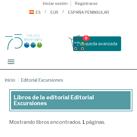
Iniciar sesión
Registrarse
ES
EUR
ESPAÑA PENINSULAR
0
Busqueda avanzada
Toggle navigation
Inicio
Editorial Excursiones
Libros de la editorial Editorial
Libros
Excursiones
de
la
Mostrando
libros encontrados.
1
páginas.
editorial