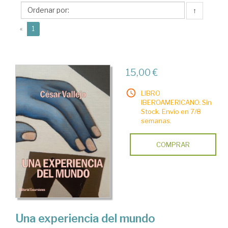
Editorial
↑
Excursiones
(current)
«
1
15,00 €
LIBRO
IBEROAMERICANO. Sin
Stock. Envío en 7/8
semanas.
COMPRAR
Una experiencia del mundo