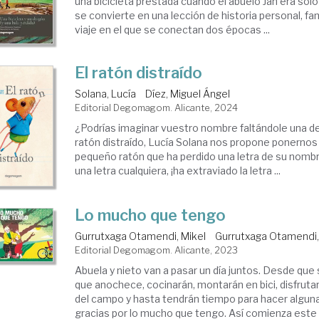
una bicicleta prestada cuando el abuelo Jan era sol
se convierte en una lección de historia personal, fami
viaje en el que se conectan dos épocas ...
El ratón distraído
Solana, Lucía
Díez, Miguel Ángel
Editorial Degomagom. Alicante, 2024
¿Podrías imaginar vuestro nombre faltándole una de
ratón distraído, Lucía Solana nos propone ponernos e
pequeño ratón que ha perdido una letra de su nombr
una letra cualquiera, ¡ha extraviado la letra ...
Lo mucho que tengo
Gurrutxaga Otamendi, Mikel
Gurrutxaga Otamendi,
Editorial Degomagom. Alicante, 2023
Abuela y nieto van a pasar un día juntos. Desde que 
que anochece, cocinarán, montarán en bici, disfruta
del campo y hasta tendrán tiempo para hacer algun
gracias por lo mucho que tengo. Así comienza este .