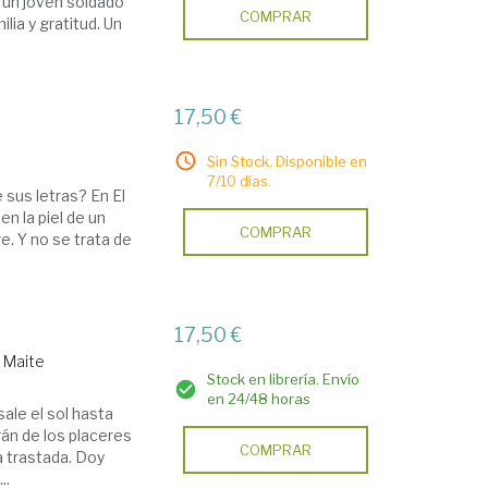
o un joven soldado
COMPRAR
lia y gratitud. Un
17,50 €
Sin Stock. Disponible en
7/10 días.
 sus letras? En El
n la piel de un
COMPRAR
e. Y no se trata de
17,50 €
 Maite
Stock en librería. Envío
en 24/48 horas
sale el sol hasta
rán de los placeres
COMPRAR
a trastada. Doy
..