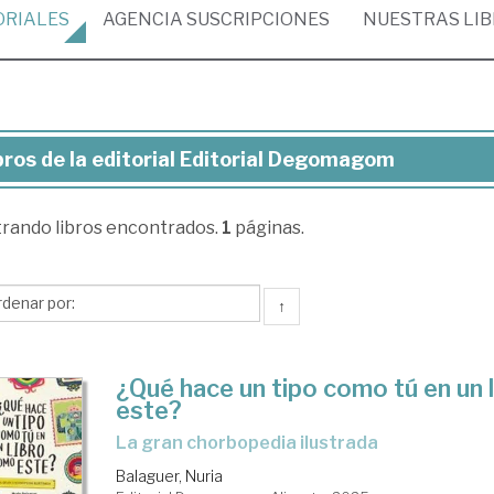
ORIALES
AGENCIA
SUSCRIPCIONES
NUESTRAS
LI
bros de la editorial Editorial Degomagom
ros
trando
libros encontrados.
1
páginas.
torial
torial
↑
gomagom
¿Qué hace un tipo como tú en un 
este?
La gran chorbopedia ilustrada
Balaguer, Nuria