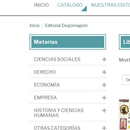
(CURRENT)
INICIO
CATÁLOGO
NUESTRAS
EDIT
Inicio
Editorial Degomagom
Materias
Li
Lib
de
CIENCIAS SOCIALES
Mos
la
edi
DERECHO
Edi
ECONOMÍA
De
EMPRESA
HISTORIA Y CIENCIAS
HUMANAS
OTRAS CATEGORÍAS