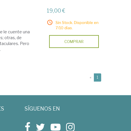
19,00 €
Sin Stock. Disponible en
7/10 días.
ue le cuente una
s; otras, de
COMPRAR
taculares. Pero
.
(current)
«
1
ES
SÍGUENOS EN