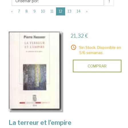
Éditions
↑
du
(current)
«
7
8
9
10
11
12
13
14
»
Seuil
21,32 €
Sin Stock. Disponible en
5/6 semanas.
COMPRAR
La terreur et l'empire