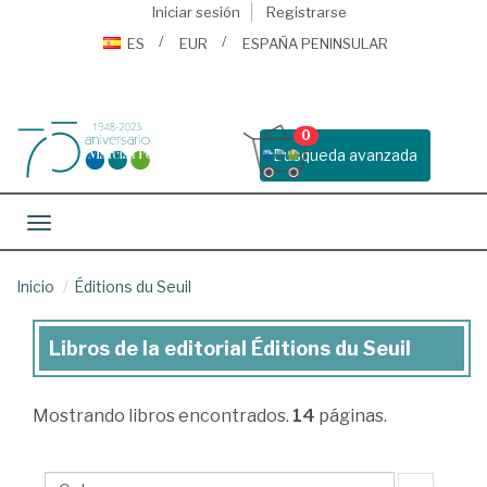
Iniciar sesión
Registrarse
ES
EUR
ESPAÑA PENINSULAR
0
Busqueda avanzada
Toggle navigation
Inicio
Éditions du Seuil
Libros de la editorial Éditions du Seuil
Libros
de
Mostrando
libros encontrados.
14
páginas.
la
editorial