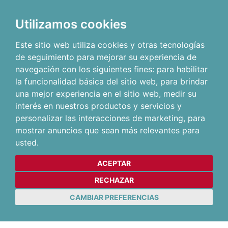
Utilizamos cookies
Este sitio web utiliza cookies y otras tecnologías
de seguimiento para mejorar su experiencia de
navegación con los siguientes fines:
para habilitar
la funcionalidad básica del sitio web
,
para brindar
una mejor experiencia en el sitio web
,
medir su
interés en nuestros productos y servicios y
personalizar las interacciones de marketing
,
para
mostrar anuncios que sean más relevantes para
usted
.
ACEPTAR
RECHAZAR
CAMBIAR PREFERENCIAS