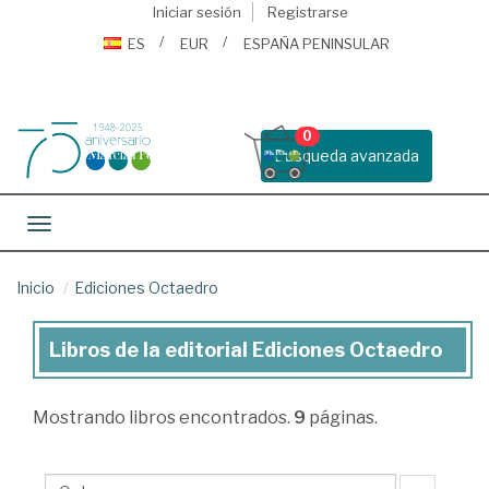
Iniciar sesión
Registrarse
ES
EUR
ESPAÑA PENINSULAR
0
Busqueda avanzada
Toggle navigation
Inicio
Ediciones Octaedro
Libros de la editorial Ediciones Octaedro
Libros
de
Mostrando
libros encontrados.
9
páginas.
la
editorial