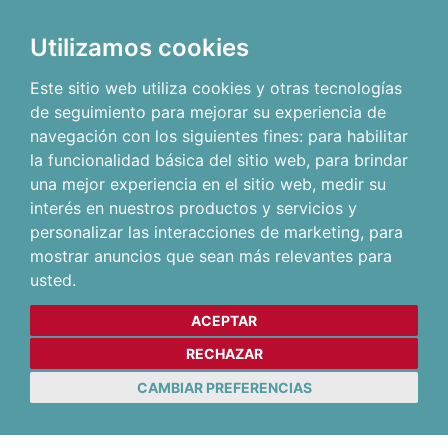
Utilizamos cookies
Este sitio web utiliza cookies y otras tecnologías
de seguimiento para mejorar su experiencia de
navegación con los siguientes fines:
para habilitar
la funcionalidad básica del sitio web
,
para brindar
una mejor experiencia en el sitio web
,
medir su
interés en nuestros productos y servicios y
personalizar las interacciones de marketing
,
para
mostrar anuncios que sean más relevantes para
usted
.
ACEPTAR
RECHAZAR
CAMBIAR PREFERENCIAS