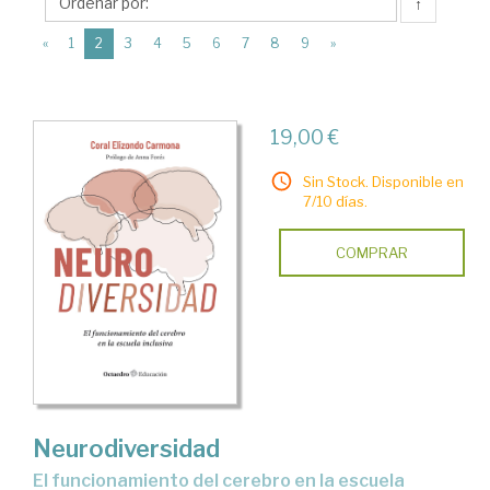
Ediciones
↑
Octaedro
(current)
«
1
2
3
4
5
6
7
8
9
»
19,00 €
Sin Stock. Disponible en
7/10 días.
COMPRAR
Neurodiversidad
El funcionamiento del cerebro en la escuela