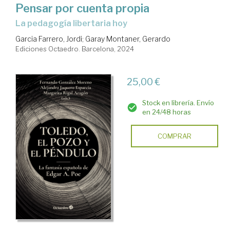
Pensar por cuenta propia
la pedagogía libertaria hoy
Garcia Farrero, Jordi
;
Garay Montaner, Gerardo
Ediciones Octaedro. Barcelona, 2024
25,00 €
Stock en librería. Envío
en 24/48 horas
COMPRAR