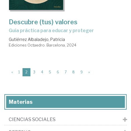
Descubre (tus) valores
guía práctica para educar y proteger
Gutiérrez Albaladejo, Patricia
Ediciones Octaedro. Barcelona, 2024
(current)
«
1
2
3
4
5
6
7
8
9
»
Materias
CIENCIAS SOCIALES