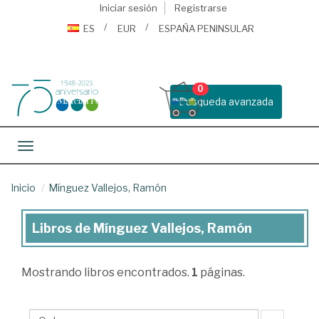
Iniciar sesión
Registrarse
ES
EUR
ESPAÑA PENINSULAR
0
Busqueda avanzada
Toggle navigation
Inicio
Mínguez Vallejos, Ramón
Libros de Mínguez Vallejos, Ramón
Libros
de
Mostrando
libros encontrados.
1
páginas.
Mínguez
Vallejos,