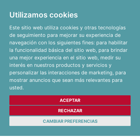
Utilizamos cookies
Este sitio web utiliza cookies y otras tecnologías
de seguimiento para mejorar su experiencia de
navegación con los siguientes fines:
para habilitar
la funcionalidad básica del sitio web
,
para brindar
una mejor experiencia en el sitio web
,
medir su
interés en nuestros productos y servicios y
personalizar las interacciones de marketing
,
para
mostrar anuncios que sean más relevantes para
usted
.
ACEPTAR
RECHAZAR
CAMBIAR PREFERENCIAS