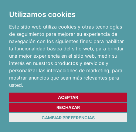
Utilizamos cookies
Este sitio web utiliza cookies y otras tecnologías
de seguimiento para mejorar su experiencia de
navegación con los siguientes fines:
para habilitar
la funcionalidad básica del sitio web
,
para brindar
una mejor experiencia en el sitio web
,
medir su
interés en nuestros productos y servicios y
personalizar las interacciones de marketing
,
para
mostrar anuncios que sean más relevantes para
usted
.
ACEPTAR
RECHAZAR
CAMBIAR PREFERENCIAS