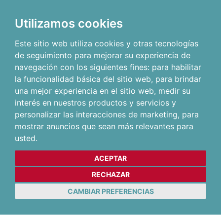
Utilizamos cookies
Este sitio web utiliza cookies y otras tecnologías
de seguimiento para mejorar su experiencia de
navegación con los siguientes fines:
para habilitar
la funcionalidad básica del sitio web
,
para brindar
una mejor experiencia en el sitio web
,
medir su
interés en nuestros productos y servicios y
personalizar las interacciones de marketing
,
para
mostrar anuncios que sean más relevantes para
usted
.
ACEPTAR
RECHAZAR
CAMBIAR PREFERENCIAS