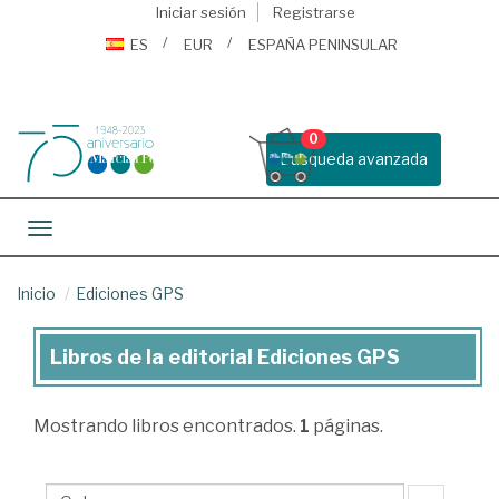
Iniciar sesión
Registrarse
ES
EUR
ESPAÑA PENINSULAR
0
Busqueda avanzada
Toggle navigation
Inicio
Ediciones GPS
Libros de la editorial Ediciones GPS
Libros
de
Mostrando
libros encontrados.
1
páginas.
la
editorial