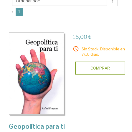
Ediciones
↑
GPS
(current)
«
1
15,00 €
Sin Stock. Disponible en
7/10 días.
COMPRAR
Geopolítica para ti