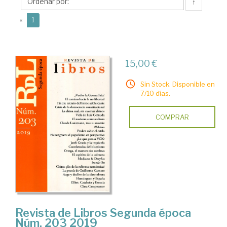
Ediciones
↑
Deliberar
(current)
«
1
15,00 €
Sin Stock. Disponible en
7/10 días.
COMPRAR
Revista de Libros Segunda época
Núm. 203 2019