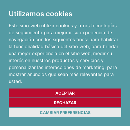
Utilizamos cookies
Este sitio web utiliza cookies y otras tecnologías
de seguimiento para mejorar su experiencia de
navegación con los siguientes fines:
para habilitar
la funcionalidad básica del sitio web
,
para brindar
una mejor experiencia en el sitio web
,
medir su
interés en nuestros productos y servicios y
personalizar las interacciones de marketing
,
para
mostrar anuncios que sean más relevantes para
usted
.
ACEPTAR
RECHAZAR
CAMBIAR PREFERENCIAS