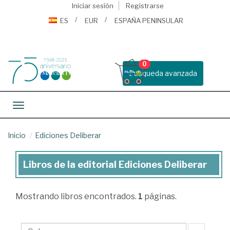
Iniciar sesión
Registrarse
ES
EUR
ESPAÑA PENINSULAR
0
Busqueda avanzada
Toggle navigation
Inicio
Ediciones Deliberar
Libros de la editorial Ediciones Deliberar
Libros
de
Mostrando
libros encontrados.
1
páginas.
la
editorial