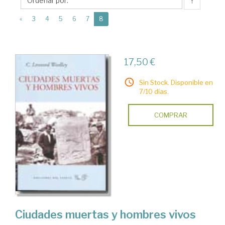
Ediciones
↑
del
(current)
«
3
4
5
6
7
8
Viento
17,50 €
Sin Stock. Disponible en
7/10 días.
COMPRAR
Ciudades muertas y hombres vivos