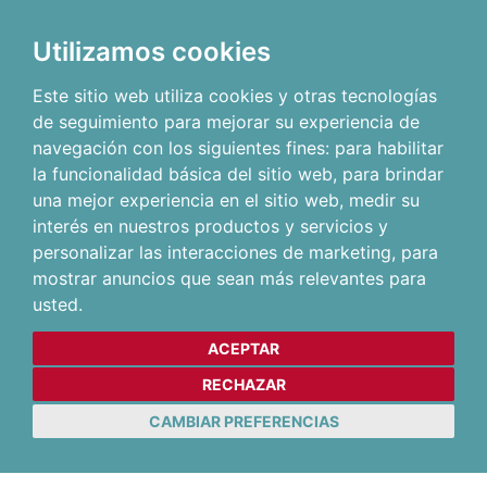
Utilizamos cookies
Este sitio web utiliza cookies y otras tecnologías
de seguimiento para mejorar su experiencia de
navegación con los siguientes fines:
para habilitar
la funcionalidad básica del sitio web
,
para brindar
una mejor experiencia en el sitio web
,
medir su
interés en nuestros productos y servicios y
personalizar las interacciones de marketing
,
para
mostrar anuncios que sean más relevantes para
usted
.
ACEPTAR
RECHAZAR
CAMBIAR PREFERENCIAS