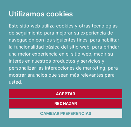
Utilizamos cookies
Este sitio web utiliza cookies y otras tecnologías
de seguimiento para mejorar su experiencia de
navegación con los siguientes fines:
para habilitar
la funcionalidad básica del sitio web
,
para brindar
una mejor experiencia en el sitio web
,
medir su
interés en nuestros productos y servicios y
personalizar las interacciones de marketing
,
para
mostrar anuncios que sean más relevantes para
usted
.
ACEPTAR
RECHAZAR
CAMBIAR PREFERENCIAS