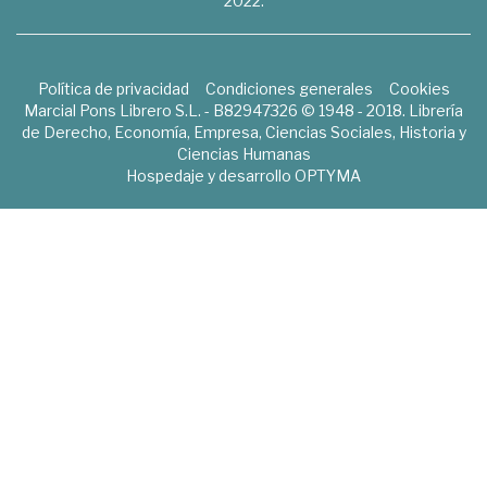
2022.
Política de privacidad
Condiciones generales
Cookies
Marcial Pons Librero S.L. - B82947326 © 1948 - 2018. Librería
de Derecho, Economía, Empresa, Ciencias Sociales, Historia y
Ciencias Humanas
Hospedaje y desarrollo
OPTYMA