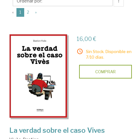
Diábolo
↑
Ediciones
(current)
«
1
2
»
16,00 €
Sin Stock. Disponible en
7/10 días.
COMPRAR
La verdad sobre el caso Vives