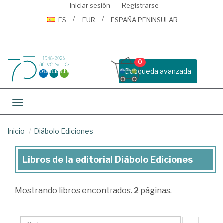
Iniciar sesión
Registrarse
ES
EUR
ESPAÑA PENINSULAR
0
Busqueda avanzada
Toggle navigation
Inicio
Diábolo Ediciones
Libros de la editorial Diábolo Ediciones
Libros
de
Mostrando
libros encontrados.
2
páginas.
la
editorial