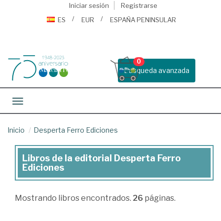
Iniciar sesión
Registrarse
ES
EUR
ESPAÑA PENINSULAR
0
Busqueda avanzada
Toggle navigation
Inicio
Desperta Ferro Ediciones
Libros de la editorial Desperta Ferro
Libros
Ediciones
de
la
Mostrando
libros encontrados.
26
páginas.
editorial