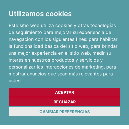
Utilizamos cookies
Este sitio web utiliza cookies y otras tecnologías
de seguimiento para mejorar su experiencia de
navegación con los siguientes fines:
para habilitar
la funcionalidad básica del sitio web
,
para brindar
una mejor experiencia en el sitio web
,
medir su
interés en nuestros productos y servicios y
personalizar las interacciones de marketing
,
para
mostrar anuncios que sean más relevantes para
usted
.
ACEPTAR
RECHAZAR
CAMBIAR PREFERENCIAS