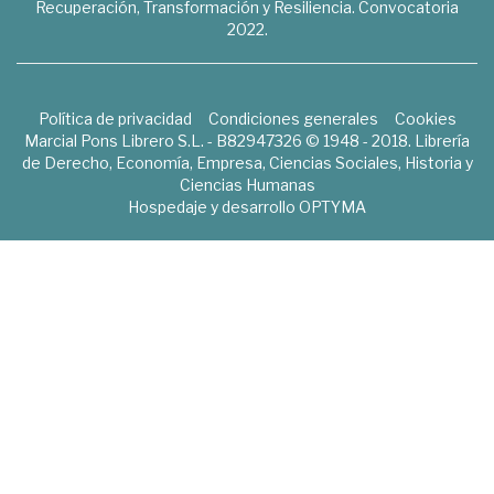
Recuperación, Transformación y Resiliencia. Convocatoria
2022.
Política de privacidad
Condiciones generales
Cookies
Marcial Pons Librero S.L. - B82947326 © 1948 - 2018. Librería
de Derecho, Economía, Empresa, Ciencias Sociales, Historia y
Ciencias Humanas
Hospedaje y desarrollo
OPTYMA