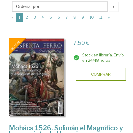
Desperta
↑
Ferro
(current)
Ediciones
«
1
2
3
4
5
6
7
8
9
10
11
»
7,50 €
Stock en librería. Envío
en 24/48 horas
COMPRAR
Mohács 1526. Solimán el Magnífico y