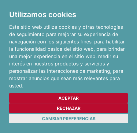
Utilizamos cookies
Este sitio web utiliza cookies y otras tecnologías
de seguimiento para mejorar su experiencia de
navegación con los siguientes fines:
para habilitar
la funcionalidad básica del sitio web
,
para brindar
una mejor experiencia en el sitio web
,
medir su
interés en nuestros productos y servicios y
personalizar las interacciones de marketing
,
para
mostrar anuncios que sean más relevantes para
usted
.
ACEPTAR
RECHAZAR
CAMBIAR PREFERENCIAS