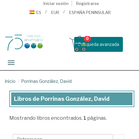
Iniciar sesión
Registrarse
ES
EUR
ESPAÑA PENINSULAR
0
Busqueda avanzada
Toggle navigation
Inicio
Porrinas González, David
Libros de Porrinas González, David
Libros
de
Mostrando
libros encontrados.
1
páginas.
Porrinas
González,