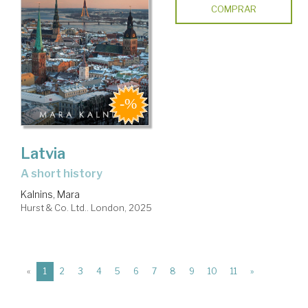
COMPRAR
Latvia
a short history
Kalnins, Mara
Hurst & Co. Ltd.. London, 2025
(current)
«
1
2
3
4
5
6
7
8
9
10
11
»