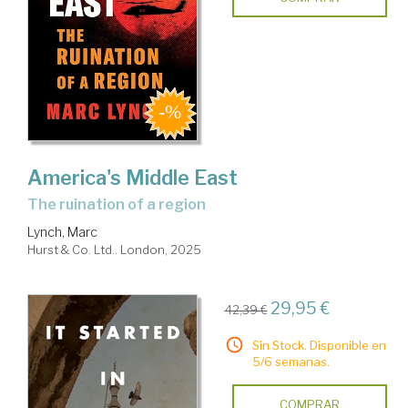
America's Middle East
the ruination of a region
Lynch, Marc
Hurst & Co. Ltd.. London, 2025
29,95 €
42,39 €
Sin Stock. Disponible en
5/6 semanas.
COMPRAR