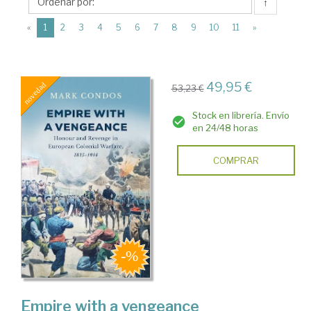
Hurst
↑
&
(current)
«
1
2
3
4
5
6
7
8
9
10
11
»
Co.
Ltd.
49,95 €
53,23 €
Stock en librería. Envío
en 24/48 horas
COMPRAR
Empire with a vengeance