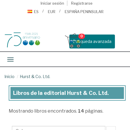
Iniciar sesión
Registrarse
ES
EUR
ESPAÑA PENINSULAR
0
Busqueda avanzada
Toggle navigation
Inicio
Hurst & Co. Ltd.
Libros de la editorial Hurst & Co. Ltd.
Libros
de
Mostrando
libros encontrados.
14
páginas.
la
editorial