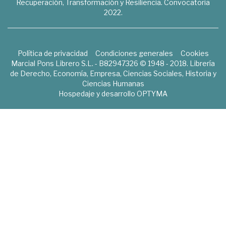
Recuperación, Transformación y Resiliencia. Convocatoria
2022.
Política de privacidad
Condiciones generales
Cookies
Marcial Pons Librero S.L. - B82947326 © 1948 - 2018. Librería
de Derecho, Economía, Empresa, Ciencias Sociales, Historia y
Ciencias Humanas
Hospedaje y desarrollo
OPTYMA