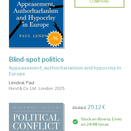
COMPRAR
Blind-spot politics
appeasement, authoritarianism and hypocrisy in
Europe
Lendvai, Paul
Hurst & Co. Ltd.. London, 2025
29,12 €
30,66 €
Stock en librería. Envío
en 24/48 horas