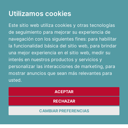
Utilizamos cookies
Este sitio web utiliza cookies y otras tecnologías
de seguimiento para mejorar su experiencia de
navegación con los siguientes fines:
para habilitar
la funcionalidad básica del sitio web
,
para brindar
una mejor experiencia en el sitio web
,
medir su
interés en nuestros productos y servicios y
personalizar las interacciones de marketing
,
para
mostrar anuncios que sean más relevantes para
usted
.
ACEPTAR
RECHAZAR
CAMBIAR PREFERENCIAS