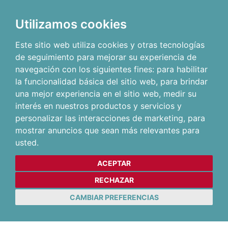
Utilizamos cookies
Este sitio web utiliza cookies y otras tecnologías
de seguimiento para mejorar su experiencia de
navegación con los siguientes fines:
para habilitar
la funcionalidad básica del sitio web
,
para brindar
una mejor experiencia en el sitio web
,
medir su
interés en nuestros productos y servicios y
personalizar las interacciones de marketing
,
para
mostrar anuncios que sean más relevantes para
usted
.
ACEPTAR
RECHAZAR
CAMBIAR PREFERENCIAS