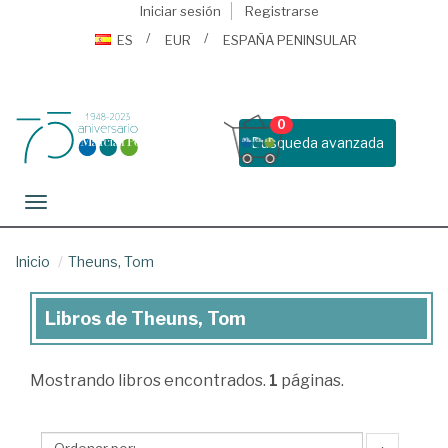
Iniciar sesión
Registrarse
ES
EUR
ESPAÑA PENINSULAR
0
Busqueda avanzada
Toggle navigation
Inicio
Theuns, Tom
Libros de Theuns, Tom
Libros
de
Mostrando
libros encontrados.
1
páginas.
Theuns,
Tom