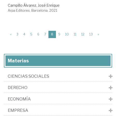
Campillo Álvarez, José Enrique
Arpa Editores. Barcelona, 2021
(current)
«
3
4
5
6
7
8
9
10
11
12
13
»
Materias
CIENCIAS SOCIALES
DERECHO
ECONOMÍA
EMPRESA