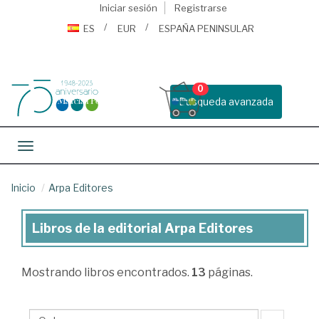
Iniciar sesión
Registrarse
ES
EUR
ESPAÑA PENINSULAR
0
Busqueda avanzada
Toggle navigation
Inicio
Arpa Editores
Libros de la editorial Arpa Editores
Libros
de
Mostrando
libros encontrados.
13
páginas.
la
editorial