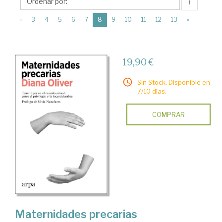
Arpa
↑
Editores
(current)
«
3
4
5
6
7
8
9
10
11
12
13
»
19,90 €
Sin Stock. Disponible en
7/10 días.
COMPRAR
Maternidades precarias