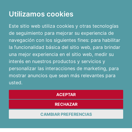
Utilizamos cookies
Este sitio web utiliza cookies y otras tecnologías
de seguimiento para mejorar su experiencia de
navegación con los siguientes fines:
para habilitar
la funcionalidad básica del sitio web
,
para brindar
una mejor experiencia en el sitio web
,
medir su
interés en nuestros productos y servicios y
personalizar las interacciones de marketing
,
para
mostrar anuncios que sean más relevantes para
usted
.
ACEPTAR
RECHAZAR
CAMBIAR PREFERENCIAS