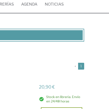
BRERÍAS
AGENDA
NOTICIAS
(current)
«
1
20,90 €
Stock en librería. Envío
en 24/48 horas