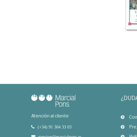
¿DUD
Atención al cliente
Com
Pre
(+34) 91 304 33 03
Polí
atencion@marcialpons.es