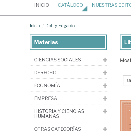
(CURRENT)
INICIO
CATÁLOGO
NUESTRAS
EDIT
Inicio
Dobry, Edgardo
Materias
Li
Lib
de
CIENCIAS SOCIALES
Mos
Dob
Ed
DERECHO
ECONOMÍA
EMPRESA
HISTORIA Y CIENCIAS
HUMANAS
OTRAS CATEGORÍAS