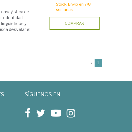
Stock. Envío en 7/8
semanas.
 ensayística de
na identidad
linguísticos y
COMPRAR
usca desvelar el
(current)
«
1
ES
SÍGUENOS EN