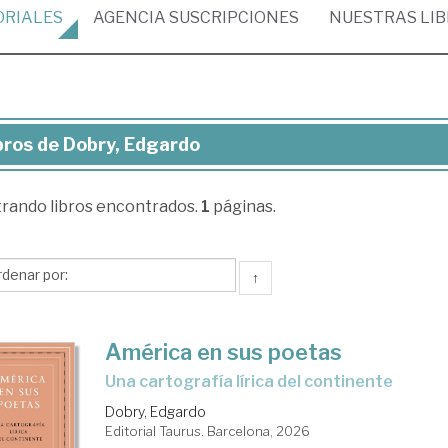
ORIALES
AGENCIA
SUSCRIPCIONES
NUESTRAS
LI
bros de Dobry, Edgardo
ros
trando
libros encontrados.
1
páginas.
ry,
gardo
↑
América en sus poetas
Una cartografía lírica del continente
Dobry, Edgardo
Editorial Taurus. Barcelona, 2026