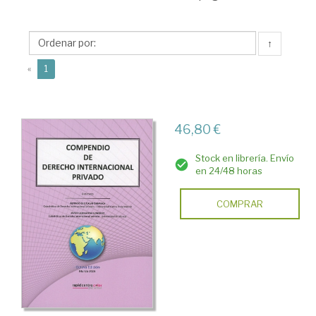
Alfonso-
Luis
↑
Calvo
(current)
«
1
Caravaca
y
Javier
46,80 €
Carrascosa
Stock en librería. Envío
González
en 24/48 horas
(autores-
COMPRAR
editores)