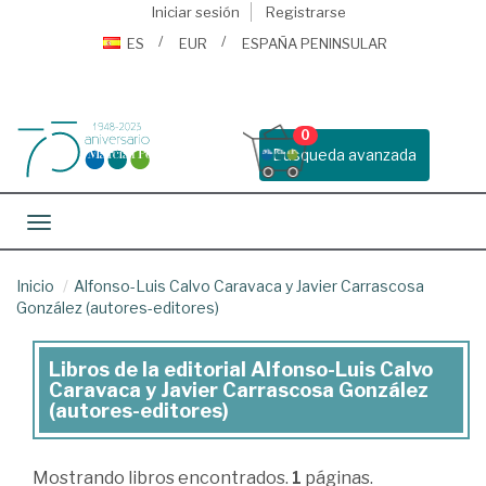
Iniciar sesión
Registrarse
ES
EUR
ESPAÑA PENINSULAR
0
Busqueda avanzada
Toggle navigation
Inicio
Alfonso-Luis Calvo Caravaca y Javier Carrascosa
González (autores-editores)
Libros de la editorial Alfonso-Luis Calvo
Libros
Caravaca y Javier Carrascosa González
de
(autores-editores)
la
editorial
Mostrando
libros encontrados.
1
páginas.