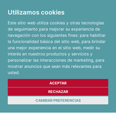
Utilizamos cookies
Este sitio web utiliza cookies y otras tecnologías
de seguimiento para mejorar su experiencia de
navegación con los siguientes fines:
para habilitar
la funcionalidad básica del sitio web
,
para brindar
una mejor experiencia en el sitio web
,
medir su
interés en nuestros productos y servicios y
personalizar las interacciones de marketing
,
para
mostrar anuncios que sean más relevantes para
usted
.
ACEPTAR
RECHAZAR
CAMBIAR PREFERENCIAS