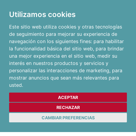
Utilizamos cookies
Este sitio web utiliza cookies y otras tecnologías
de seguimiento para mejorar su experiencia de
navegación con los siguientes fines:
para habilitar
la funcionalidad básica del sitio web
,
para brindar
una mejor experiencia en el sitio web
,
medir su
interés en nuestros productos y servicios y
personalizar las interacciones de marketing
,
para
mostrar anuncios que sean más relevantes para
usted
.
ACEPTAR
RECHAZAR
CAMBIAR PREFERENCIAS