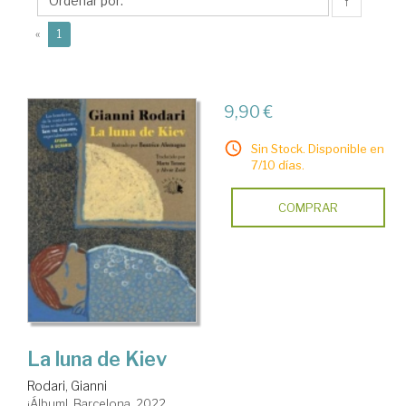
¡Álbum!
↑
(current)
«
1
9,90 €
Sin Stock. Disponible en
7/10 días.
COMPRAR
La luna de Kiev
Rodari, Gianni
¡Álbum!. Barcelona, 2022