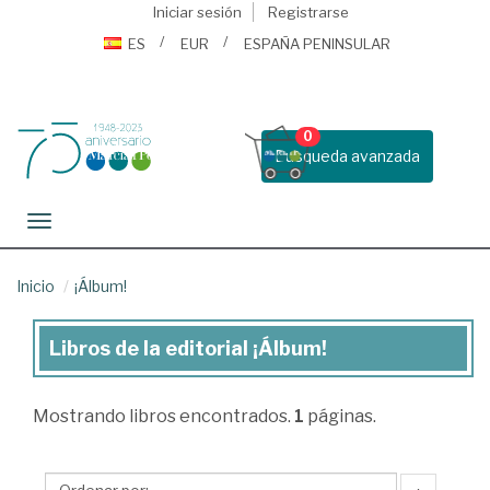
Iniciar sesión
Registrarse
ES
EUR
ESPAÑA PENINSULAR
0
Busqueda avanzada
Toggle navigation
Inicio
¡Álbum!
Libros de la editorial ¡Álbum!
Libros
de
Mostrando
libros encontrados.
1
páginas.
la
editorial