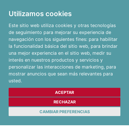
Utilizamos cookies
Este sitio web utiliza cookies y otras tecnologías
de seguimiento para mejorar su experiencia de
navegación con los siguientes fines:
para habilitar
la funcionalidad básica del sitio web
,
para brindar
una mejor experiencia en el sitio web
,
medir su
interés en nuestros productos y servicios y
personalizar las interacciones de marketing
,
para
mostrar anuncios que sean más relevantes para
usted
.
ACEPTAR
RECHAZAR
CAMBIAR PREFERENCIAS