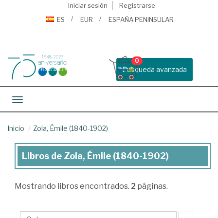
Iniciar sesión
Registrarse
ES
EUR
ESPAÑA PENINSULAR
0
Busqueda avanzada
Toggle navigation
Inicio
Zola, Émile (1840-1902)
Libros de Zola, Émile (1840-1902)
Libros
de
Mostrando
libros encontrados.
2
páginas.
Zola,
Émile