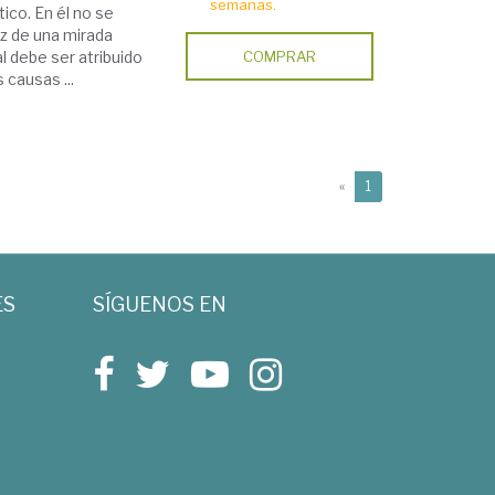
semanas.
ico. En él no se
az de una mirada
al debe ser atribuido
COMPRAR
 causas ...
(current)
«
1
ES
SÍGUENOS EN