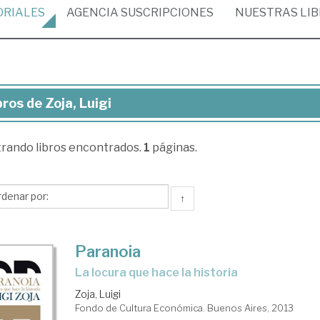
ORIALES
AGENCIA
SUSCRIPCIONES
NUESTRAS
LI
bros de Zoja, Luigi
ros
trando
libros encontrados.
1
páginas.
a,
gi
↑
Paranoia
la locura que hace la historia
Zoja, Luigi
Fondo de Cultura Económica. Buenos Aires, 2013