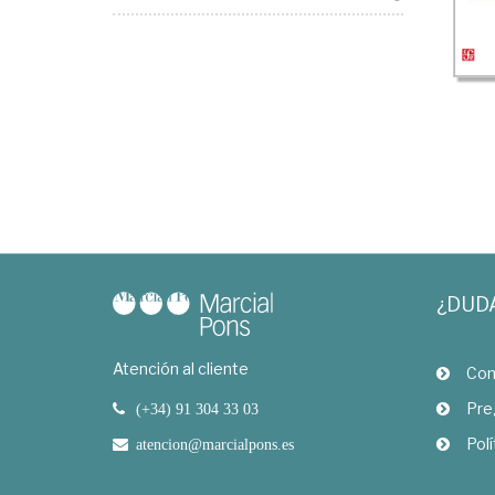
¿DUD
Atención al cliente
Com
Pre
(+34) 91 304 33 03
Polí
atencion@marcialpons.es