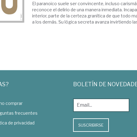
El paranoico suele ser convincente, incluso carismát
reconoce el delirio de una manera inmediata. Incap
interior, parte de la certeza granítica de que todo m
a los demás. Su lógica secreta avanza invirtiendo las
AS?
BOLETÍN DE NOVEDAD
o comprar
guntas frecuentes
tica de privacidad
SUSCRIBIRSE