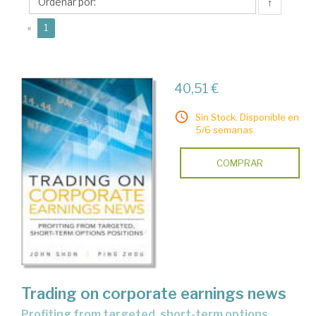
↑
(current)
«
1
40,51 €
Sin Stock. Disponible en
5/6 semanas.
COMPRAR
Trading on corporate earnings news
profiting from targeted, short-term options