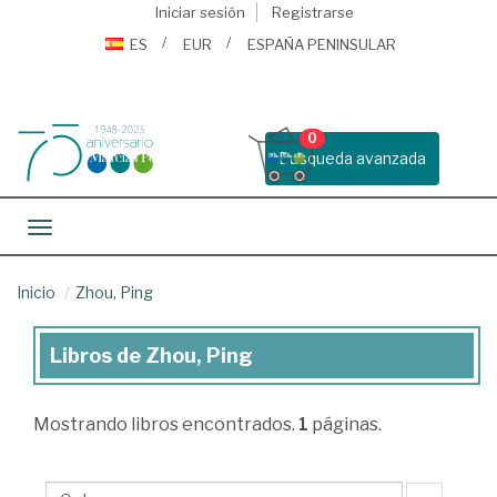
Iniciar sesión
Registrarse
ES
EUR
ESPAÑA PENINSULAR
0
Busqueda avanzada
Toggle navigation
Inicio
Zhou, Ping
Libros de Zhou, Ping
Libros
de
Mostrando
libros encontrados.
1
páginas.
Zhou,
Ping