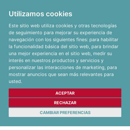
Utilizamos cookies
Este sitio web utiliza cookies y otras tecnologías
de seguimiento para mejorar su experiencia de
navegación con los siguientes fines:
para habilitar
la funcionalidad básica del sitio web
,
para brindar
una mejor experiencia en el sitio web
,
medir su
interés en nuestros productos y servicios y
personalizar las interacciones de marketing
,
para
mostrar anuncios que sean más relevantes para
usted
.
ACEPTAR
RECHAZAR
CAMBIAR PREFERENCIAS