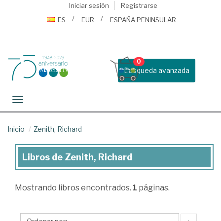
Iniciar sesión
Registrarse
ES
EUR
ESPAÑA PENINSULAR
0
Busqueda avanzada
Toggle navigation
Inicio
Zenith, Richard
Libros de Zenith, Richard
Libros
de
Mostrando
libros encontrados.
1
páginas.
Zenith,
Richard