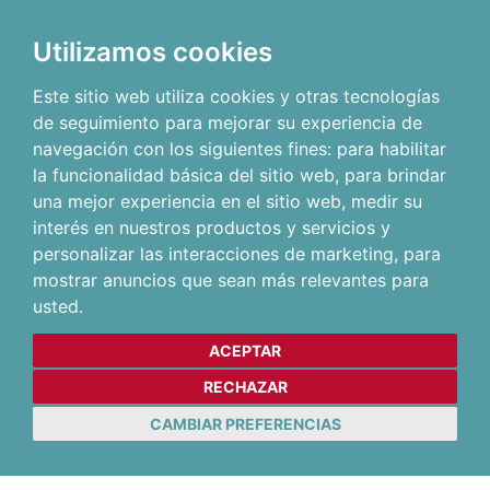
Utilizamos cookies
Este sitio web utiliza cookies y otras tecnologías
de seguimiento para mejorar su experiencia de
navegación con los siguientes fines:
para habilitar
la funcionalidad básica del sitio web
,
para brindar
una mejor experiencia en el sitio web
,
medir su
interés en nuestros productos y servicios y
personalizar las interacciones de marketing
,
para
mostrar anuncios que sean más relevantes para
usted
.
ACEPTAR
RECHAZAR
CAMBIAR PREFERENCIAS