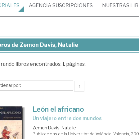
ORIALES
AGENCIA
SUSCRIPCIONES
NUESTRAS
LI
bros de Zemon Davis, Natalie
ros
trando
libros encontrados.
1
páginas.
mon
is,
alie
↑
León el africano
un viajero entre dos mundos
Zemon Davis, Natalie
Publicacions de la Universitat de València. Valencia, 20