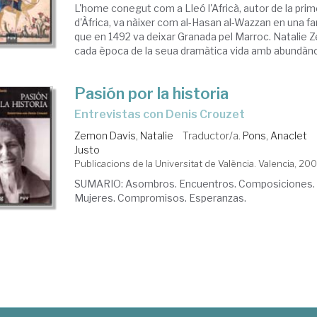
L'home conegut com a Lleó l'Africà, autor de la pri
d'Àfrica, va nàixer com al-Hasan al-Wazzan en una 
que en 1492 va deixar Granada pel Marroc. Natalie 
cada època de la seua dramàtica vida amb abundància
Pasión por la historia
entrevistas con Denis Crouzet
Zemon Davis, Natalie
Traductor/a.
Pons, Anaclet
Justo
Publicacions de la Universitat de València. Valencia, 20
SUMARIO: Asombros. Encuentros. Composiciones.
Mujeres. Compromisos. Esperanzas.