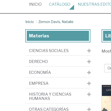
(CURRENT)
INICIO
CATÁLOGO
NUESTRAS
EDIT
Inicio
Zemon Davis, Natalie
Materias
Li
Lib
de
CIENCIAS SOCIALES
Mos
Ze
Dav
DERECHO
Nat
ECONOMÍA
EMPRESA
HISTORIA Y CIENCIAS
HUMANAS
OTRAS CATEGORÍAS