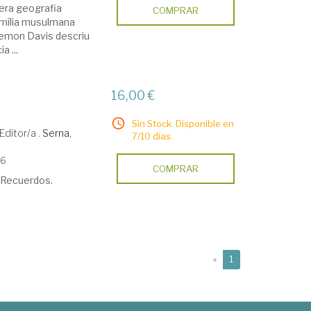
mera geografia
COMPRAR
família musulmana
Zemon Davis descriu
 ...
16,00 €
Sin Stock. Disponible en
Editor/a .
Serna,
7/10 días.
06
COMPRAR
 Recuerdos.
(current)
«
1