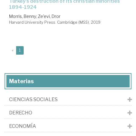
Turkey's destruction of its christian minorities
1894-1924
Morris, Benny
;
Ze'evi, Dror
Harvard University Press. Cambridge (MSS), 2019
(current)
«
1
Materias
CIENCIAS SOCIALES
DERECHO
ECONOMÍA