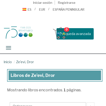
Iniciar sesión
Registrarse
ES
EUR
ESPAÑA PENINSULAR
0
Busqueda avanzada
Toggle navigation
Inicio
Ze'evi, Dror
Libros de Ze'evi, Dror
Libros
de
Mostrando
libros encontrados.
1
páginas.
Ze'evi,
Dror