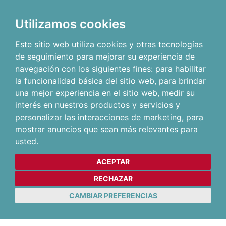
Utilizamos cookies
Este sitio web utiliza cookies y otras tecnologías
de seguimiento para mejorar su experiencia de
navegación con los siguientes fines:
para habilitar
la funcionalidad básica del sitio web
,
para brindar
una mejor experiencia en el sitio web
,
medir su
interés en nuestros productos y servicios y
personalizar las interacciones de marketing
,
para
mostrar anuncios que sean más relevantes para
usted
.
ACEPTAR
RECHAZAR
CAMBIAR PREFERENCIAS