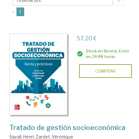
↑
(current)
«
1
57,20 €
Stock en librería. Envío
en 24/48 horas
COMPRAR
Tratado de gestión socioeconómica
Savall, Henri
;
Zardet, Véronique