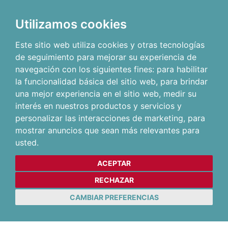
Utilizamos cookies
Este sitio web utiliza cookies y otras tecnologías
de seguimiento para mejorar su experiencia de
navegación con los siguientes fines:
para habilitar
la funcionalidad básica del sitio web
,
para brindar
una mejor experiencia en el sitio web
,
medir su
interés en nuestros productos y servicios y
personalizar las interacciones de marketing
,
para
mostrar anuncios que sean más relevantes para
usted
.
ACEPTAR
RECHAZAR
CAMBIAR PREFERENCIAS