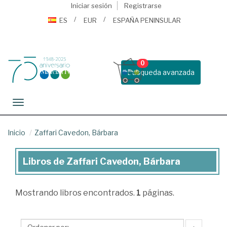
Iniciar sesión
Registrarse
ES
EUR
ESPAÑA PENINSULAR
0
Busqueda avanzada
Toggle navigation
Inicio
Zaffari Cavedon, Bárbara
Libros de Zaffari Cavedon, Bárbara
Libros
de
Mostrando
libros encontrados.
1
páginas.
Zaffari
Cavedon,