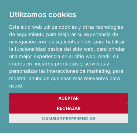
Utilizamos cookies
Este sitio web utiliza cookies y otras tecnologías
de seguimiento para mejorar su experiencia de
navegación con los siguientes fines:
para habilitar
la funcionalidad básica del sitio web
,
para brindar
una mejor experiencia en el sitio web
,
medir su
interés en nuestros productos y servicios y
personalizar las interacciones de marketing
,
para
mostrar anuncios que sean más relevantes para
usted
.
ACEPTAR
RECHAZAR
CAMBIAR PREFERENCIAS