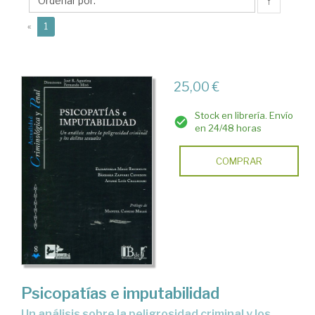
Bárbara
↑
(current)
«
1
25,00 €
Stock en librería. Envío
en 24/48 horas
COMPRAR
Psicopatías e imputabilidad
un análisis sobre la peligrosidad criminal y los