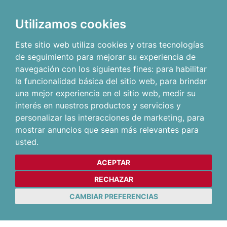
Utilizamos cookies
Este sitio web utiliza cookies y otras tecnologías
de seguimiento para mejorar su experiencia de
navegación con los siguientes fines:
para habilitar
la funcionalidad básica del sitio web
,
para brindar
una mejor experiencia en el sitio web
,
medir su
interés en nuestros productos y servicios y
personalizar las interacciones de marketing
,
para
mostrar anuncios que sean más relevantes para
usted
.
ACEPTAR
RECHAZAR
CAMBIAR PREFERENCIAS