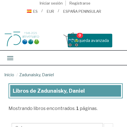
Iniciar sesión
Registrarse
ES
EUR
ESPAÑA PENINSULAR
0
Busqueda avanzada
Toggle navigation
Inicio
Zadunaisky, Daniel
Libros de Zadunaisky, Daniel
Libros
de
Mostrando
libros encontrados.
1
páginas.
Zadunaisky,
Daniel