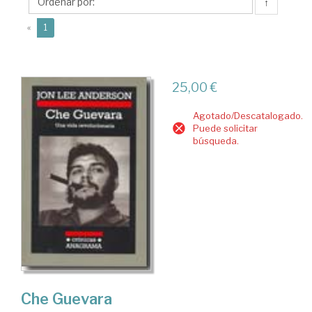
↑
(current)
«
1
25,00 €
Agotado/Descatalogado.
Puede solicitar
búsqueda.
Che Guevara