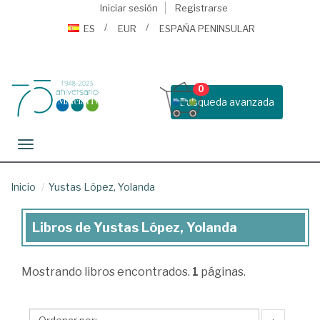
Iniciar sesión
Registrarse
ES
EUR
ESPAÑA PENINSULAR
0
Busqueda avanzada
Toggle navigation
Inicio
Yustas López, Yolanda
Libros de Yustas López, Yolanda
Libros
de
Mostrando
libros encontrados.
1
páginas.
Yustas
López,