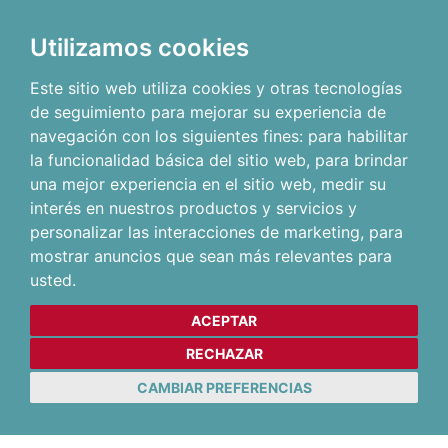
Utilizamos cookies
Este sitio web utiliza cookies y otras tecnologías
de seguimiento para mejorar su experiencia de
navegación con los siguientes fines:
para habilitar
la funcionalidad básica del sitio web
,
para brindar
una mejor experiencia en el sitio web
,
medir su
interés en nuestros productos y servicios y
personalizar las interacciones de marketing
,
para
mostrar anuncios que sean más relevantes para
usted
.
ACEPTAR
RECHAZAR
CAMBIAR PREFERENCIAS