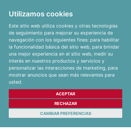
Utilizamos cookies
Este sitio web utiliza cookies y otras tecnologías
de seguimiento para mejorar su experiencia de
navegación con los siguientes fines:
para habilitar
la funcionalidad básica del sitio web
,
para brindar
una mejor experiencia en el sitio web
,
medir su
interés en nuestros productos y servicios y
personalizar las interacciones de marketing
,
para
mostrar anuncios que sean más relevantes para
usted
.
ACEPTAR
RECHAZAR
CAMBIAR PREFERENCIAS