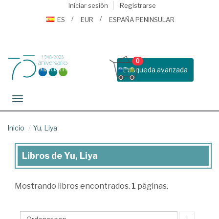
Iniciar sesión
Registrarse
ES
EUR
ESPAÑA PENINSULAR
0
Busqueda avanzada
Toggle navigation
Inicio
Yu, Liya
Libros de Yu, Liya
Libros
de
Mostrando
libros encontrados.
1
páginas.
Yu,
Liya