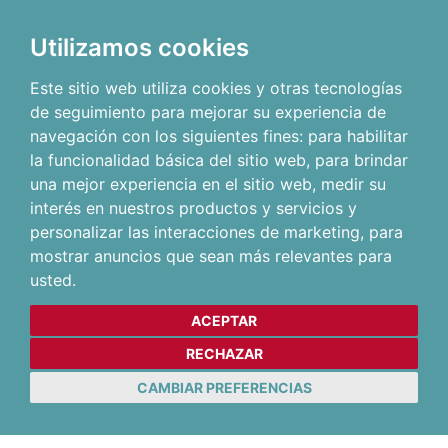
Utilizamos cookies
Este sitio web utiliza cookies y otras tecnologías
de seguimiento para mejorar su experiencia de
navegación con los siguientes fines:
para habilitar
la funcionalidad básica del sitio web
,
para brindar
una mejor experiencia en el sitio web
,
medir su
interés en nuestros productos y servicios y
personalizar las interacciones de marketing
,
para
mostrar anuncios que sean más relevantes para
usted
.
ACEPTAR
RECHAZAR
CAMBIAR PREFERENCIAS