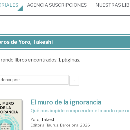
ORIALES
AGENCIA
SUSCRIPCIONES
NUESTRAS
LI
bros de Yoro, Takeshi
ros
trando
libros encontrados.
1
páginas.
o,
eshi
↑
El muro de la ignorancia
Qué nos impide comprender el mundo que n
Yoro, Takeshi
Editorial Taurus. Barcelona, 2026