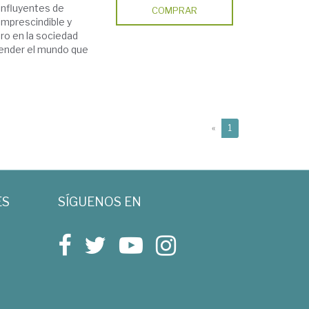
influyentes de
COMPRAR
imprescindible y
ro en la sociedad
ender el mundo que
(current)
«
1
ES
SÍGUENOS EN