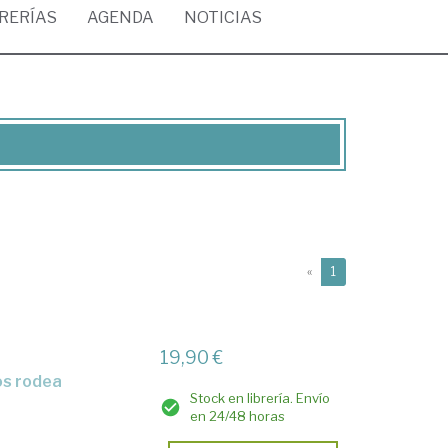
BRERÍAS
AGENDA
NOTICIAS
(current)
«
1
19,90 €
os rodea
Stock en librería. Envío
en 24/48 horas