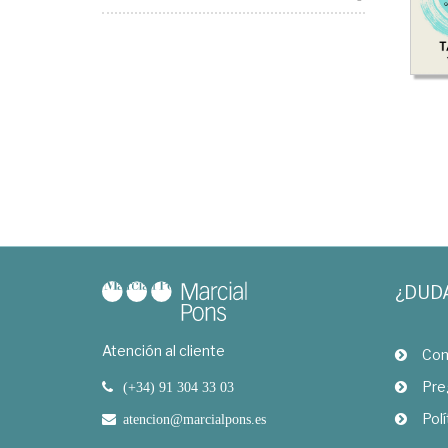
¿DUD
Atención al cliente
Com
Pre
(+34) 91 304 33 03
Polí
atencion@marcialpons.es