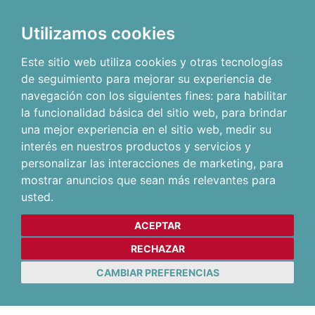
Utilizamos cookies
Este sitio web utiliza cookies y otras tecnologías
de seguimiento para mejorar su experiencia de
navegación con los siguientes fines:
para habilitar
la funcionalidad básica del sitio web
,
para brindar
una mejor experiencia en el sitio web
,
medir su
interés en nuestros productos y servicios y
personalizar las interacciones de marketing
,
para
mostrar anuncios que sean más relevantes para
usted
.
ACEPTAR
RECHAZAR
CAMBIAR PREFERENCIAS