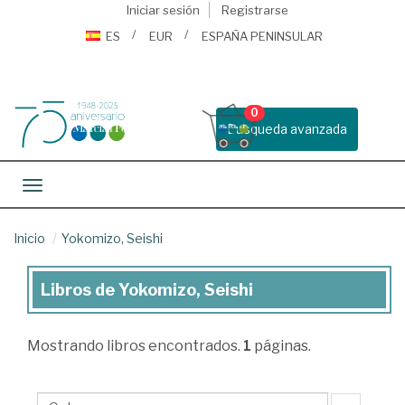
Iniciar sesión
Registrarse
ES
EUR
ESPAÑA PENINSULAR
0
Busqueda avanzada
Toggle navigation
Inicio
Yokomizo, Seishi
Libros de Yokomizo, Seishi
Libros
de
Mostrando
libros encontrados.
1
páginas.
Yokomizo,
Seishi