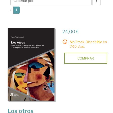
↑
(current)
«
1
24,00 €
Sin Stock. Disponible en
7/10 días.
COMPRAR
Los otros