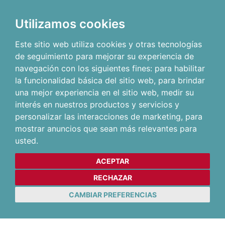
Utilizamos cookies
Este sitio web utiliza cookies y otras tecnologías
de seguimiento para mejorar su experiencia de
navegación con los siguientes fines:
para habilitar
la funcionalidad básica del sitio web
,
para brindar
una mejor experiencia en el sitio web
,
medir su
interés en nuestros productos y servicios y
personalizar las interacciones de marketing
,
para
mostrar anuncios que sean más relevantes para
usted
.
ACEPTAR
RECHAZAR
CAMBIAR PREFERENCIAS