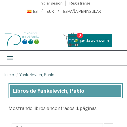
Iniciar sesión
Registrarse
ES
EUR
ESPAÑA PENINSULAR
0
Busqueda avanzada
Toggle navigation
Inicio
Yankelevich, Pablo
Libros de Yankelevich, Pablo
Libros
de
Mostrando
libros encontrados.
1
páginas.
Yankelevich,
Pablo