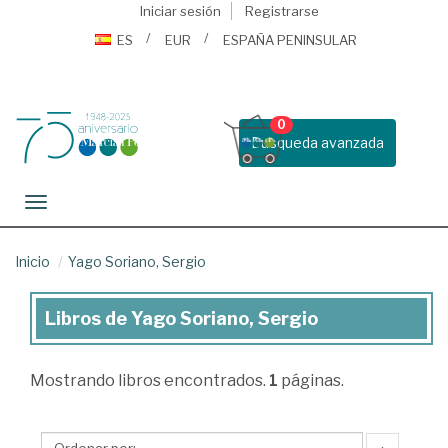
Iniciar sesión
Registrarse
ES
EUR
ESPAÑA PENINSULAR
0
Busqueda avanzada
Toggle navigation
Inicio
Yago Soriano, Sergio
Libros de Yago Soriano, Sergio
Libros
de
Mostrando
libros encontrados.
1
páginas.
Yago
Soriano,