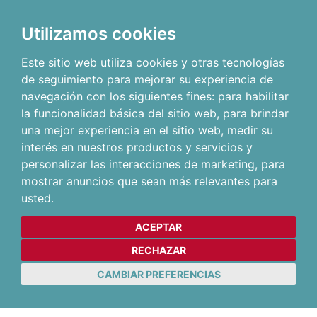
Utilizamos cookies
Este sitio web utiliza cookies y otras tecnologías
de seguimiento para mejorar su experiencia de
navegación con los siguientes fines:
para habilitar
la funcionalidad básica del sitio web
,
para brindar
una mejor experiencia en el sitio web
,
medir su
interés en nuestros productos y servicios y
personalizar las interacciones de marketing
,
para
mostrar anuncios que sean más relevantes para
usted
.
ACEPTAR
RECHAZAR
CAMBIAR PREFERENCIAS