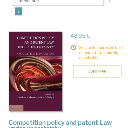
D.
↑
(current)
«
1
48,95 €
Sin stock. Impresión bajo
demanda. En firme sin
devolución
COMPRAR
Competition policy and patent Law