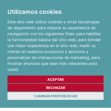
Utilizamos cookies
Este sitio web utiliza cookies y otras tecnologías
de seguimiento para mejorar su experiencia de
navegación con los siguientes fines:
para habilitar
la funcionalidad básica del sitio web
,
para brindar
una mejor experiencia en el sitio web
,
medir su
interés en nuestros productos y servicios y
personalizar las interacciones de marketing
,
para
mostrar anuncios que sean más relevantes para
usted
.
ACEPTAR
RECHAZAR
CAMBIAR PREFERENCIAS