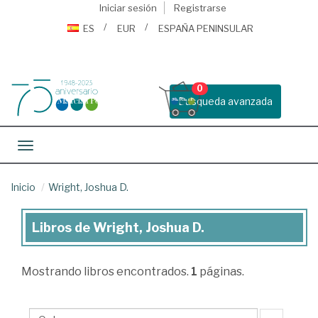
Iniciar sesión
Registrarse
ES
EUR
ESPAÑA PENINSULAR
0
Busqueda avanzada
Toggle navigation
Inicio
Wright, Joshua D.
Libros de Wright, Joshua D.
Libros
de
Mostrando
libros encontrados.
1
páginas.
Wright,
Joshua