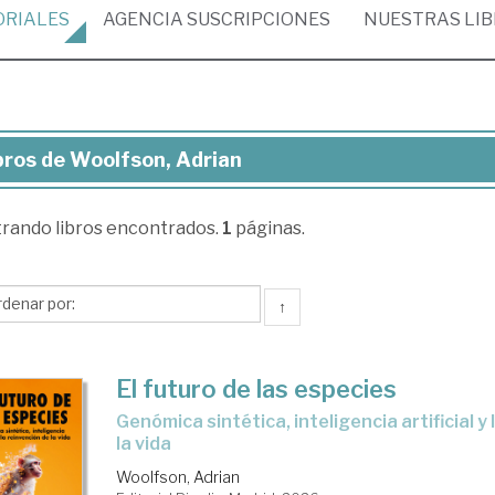
ORIALES
AGENCIA
SUSCRIPCIONES
NUESTRAS
LI
bros de Woolfson, Adrian
ros
trando
libros encontrados.
1
páginas.
olfson,
ian
↑
El futuro de las especies
Genómica sintética, inteligencia artificial y la reinvención de
la vida
Woolfson, Adrian