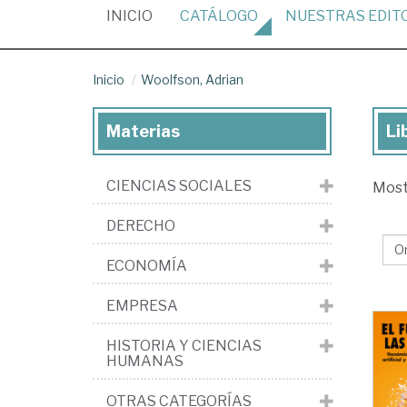
(CURRENT)
INICIO
CATÁLOGO
NUESTRAS
EDIT
Inicio
Woolfson, Adrian
Materias
Li
Lib
de
CIENCIAS SOCIALES
Mos
Wo
Adr
DERECHO
ECONOMÍA
EMPRESA
HISTORIA Y CIENCIAS
HUMANAS
OTRAS CATEGORÍAS