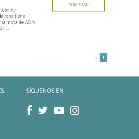
COMPRAR
 lugar de
la ropa tiene
 una mota de ADN.
r ...
(current)
«
1
ES
SÍGUENOS EN