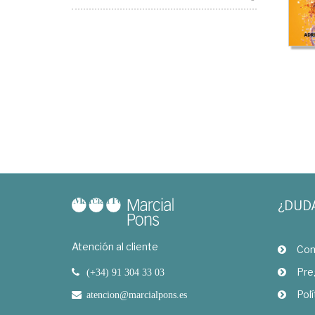
¿DUD
Atención al cliente
Com
Pre
(+34) 91 304 33 03
Polí
atencion@marcialpons.es