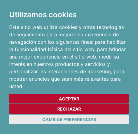
Utilizamos cookies
Este sitio web utiliza cookies y otras tecnologías
de seguimiento para mejorar su experiencia de
navegación con los siguientes fines:
para habilitar
la funcionalidad básica del sitio web
,
para brindar
una mejor experiencia en el sitio web
,
medir su
interés en nuestros productos y servicios y
personalizar las interacciones de marketing
,
para
mostrar anuncios que sean más relevantes para
usted
.
ACEPTAR
RECHAZAR
CAMBIAR PREFERENCIAS