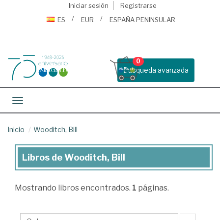
Iniciar sesión
Registrarse
ES
EUR
ESPAÑA PENINSULAR
0
Busqueda avanzada
Toggle navigation
Inicio
Wooditch, Bill
Libros de Wooditch, Bill
Libros
de
Mostrando
libros encontrados.
1
páginas.
Wooditch,
Bill