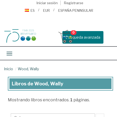
Iniciar sesión
Registrarse
ES
EUR
ESPAÑA PENINSULAR
0
Busqueda avanzada
Toggle navigation
Inicio
Wood, Wally
Libros de Wood, Wally
Libros
de
Mostrando
libros encontrados.
1
páginas.
Wood,
Wally