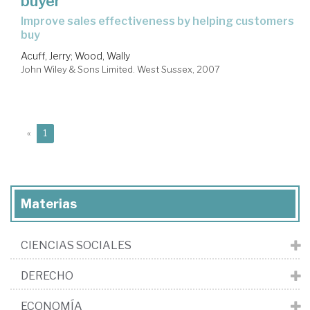
buyer
improve sales effectiveness by helping customers
buy
Acuff, Jerry
;
Wood, Wally
John Wiley & Sons Limited. West Sussex, 2007
(current)
«
1
Materias
CIENCIAS SOCIALES
DERECHO
ECONOMÍA