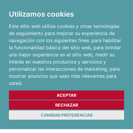
Utilizamos cookies
Este sitio web utiliza cookies y otras tecnologías
de seguimiento para mejorar su experiencia de
navegación con los siguientes fines:
para habilitar
la funcionalidad básica del sitio web
,
para brindar
una mejor experiencia en el sitio web
,
medir su
interés en nuestros productos y servicios y
personalizar las interacciones de marketing
,
para
mostrar anuncios que sean más relevantes para
usted
.
ACEPTAR
RECHAZAR
CAMBIAR PREFERENCIAS