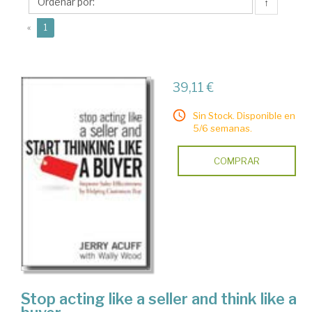
↑
(current)
«
1
39,11 €
Sin Stock. Disponible en
5/6 semanas.
COMPRAR
Stop acting like a seller and think like a