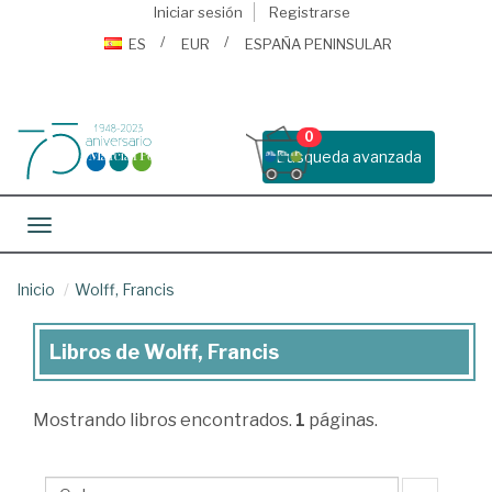
Iniciar sesión
Registrarse
ES
EUR
ESPAÑA PENINSULAR
0
Busqueda avanzada
Toggle navigation
Inicio
Wolff, Francis
Libros de Wolff, Francis
Libros
de
Mostrando
libros encontrados.
1
páginas.
Wolff,
Francis