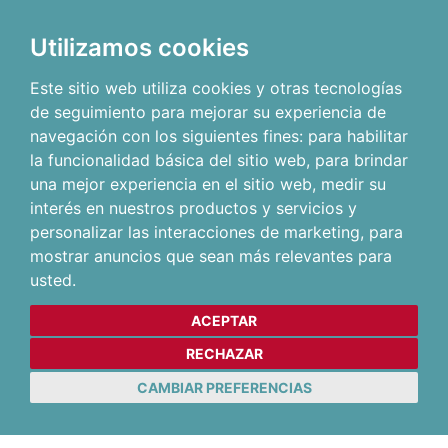
Utilizamos cookies
Este sitio web utiliza cookies y otras tecnologías
de seguimiento para mejorar su experiencia de
navegación con los siguientes fines:
para habilitar
la funcionalidad básica del sitio web
,
para brindar
una mejor experiencia en el sitio web
,
medir su
interés en nuestros productos y servicios y
personalizar las interacciones de marketing
,
para
mostrar anuncios que sean más relevantes para
usted
.
ACEPTAR
RECHAZAR
CAMBIAR PREFERENCIAS