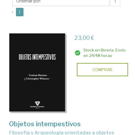
↑
(current)
«
1
23,00 €
Stock en librería. Envío
en 24/48 horas
COMPRAR
Objetos intempestivos
Filosofía y Arqueología orientadas a objetos