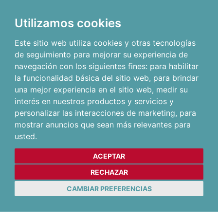
Utilizamos cookies
Este sitio web utiliza cookies y otras tecnologías
de seguimiento para mejorar su experiencia de
navegación con los siguientes fines:
para habilitar
la funcionalidad básica del sitio web
,
para brindar
una mejor experiencia en el sitio web
,
medir su
interés en nuestros productos y servicios y
personalizar las interacciones de marketing
,
para
mostrar anuncios que sean más relevantes para
usted
.
ACEPTAR
RECHAZAR
CAMBIAR PREFERENCIAS