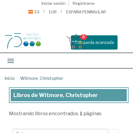
Iniciar sesión
Registrarse
ES
EUR
ESPAÑA PENINSULAR
0
Busqueda avanzada
Toggle navigation
Inicio
Witmore, Christopher
Libros de Witmore, Christopher
Libros
de
Mostrando
libros encontrados.
1
páginas.
Witmore,
Christopher