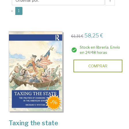
F.
↑
(current)
«
1
58,25 €
61,31 €
Stock en librería. Envío
en 24/48 horas
COMPRAR
Taxing the state