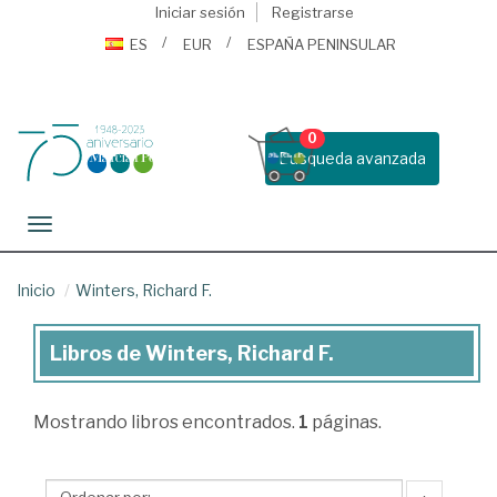
Iniciar sesión
Registrarse
ES
EUR
ESPAÑA PENINSULAR
0
Busqueda avanzada
Toggle navigation
Inicio
Winters, Richard F.
Libros de Winters, Richard F.
Libros
de
Mostrando
libros encontrados.
1
páginas.
Winters,
Richard