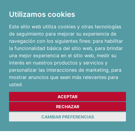
Utilizamos cookies
Este sitio web utiliza cookies y otras tecnologías
de seguimiento para mejorar su experiencia de
navegación con los siguientes fines:
para habilitar
la funcionalidad básica del sitio web
,
para brindar
una mejor experiencia en el sitio web
,
medir su
interés en nuestros productos y servicios y
personalizar las interacciones de marketing
,
para
mostrar anuncios que sean más relevantes para
usted
.
ACEPTAR
RECHAZAR
CAMBIAR PREFERENCIAS