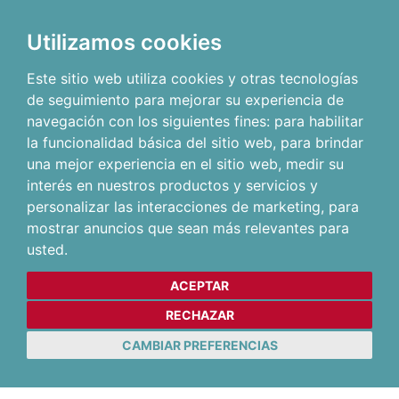
Utilizamos cookies
Este sitio web utiliza cookies y otras tecnologías
de seguimiento para mejorar su experiencia de
navegación con los siguientes fines:
para habilitar
la funcionalidad básica del sitio web
,
para brindar
una mejor experiencia en el sitio web
,
medir su
interés en nuestros productos y servicios y
personalizar las interacciones de marketing
,
para
mostrar anuncios que sean más relevantes para
usted
.
ACEPTAR
RECHAZAR
CAMBIAR PREFERENCIAS