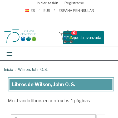
Iniciar sesión
Registrarse
ES
EUR
ESPAÑA PENINSULAR
0
Busqueda avanzada
Toggle navigation
Inicio
Wilson, John O. S.
Libros de Wilson, John O. S.
Libros
de
Mostrando
libros encontrados.
1
páginas.
Wilson,
John