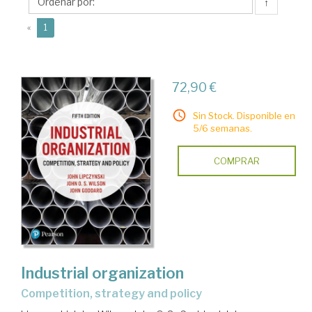
O.
↑
S.
(current)
«
1
72,90 €
Sin Stock. Disponible en
5/6 semanas.
COMPRAR
Industrial organization
competition, strategy and policy