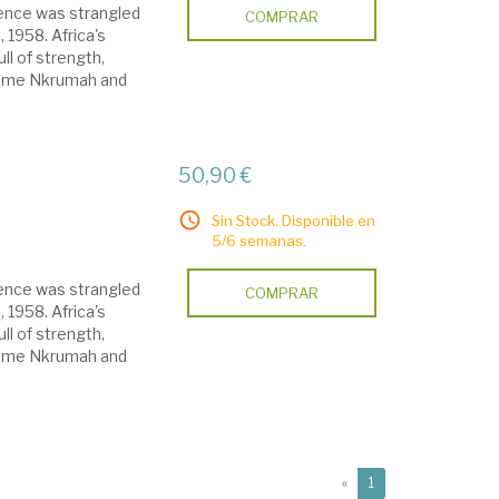
dence was strangled
COMPRAR
 1958. Africa's
ll of strength,
wame Nkrumah and
50,90 €
Sin Stock. Disponible en
5/6 semanas.
dence was strangled
COMPRAR
 1958. Africa's
ll of strength,
wame Nkrumah and
(current)
«
1