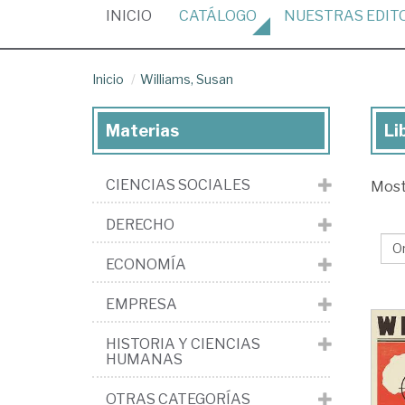
(CURRENT)
INICIO
CATÁLOGO
NUESTRAS
EDIT
Inicio
Williams, Susan
Materias
Li
Lib
de
CIENCIAS SOCIALES
Mos
Wil
Su
DERECHO
ECONOMÍA
EMPRESA
HISTORIA Y CIENCIAS
HUMANAS
OTRAS CATEGORÍAS