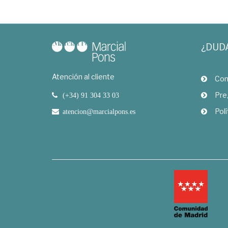
¿DUD
Atención al cliente
Com
Pre
(+34) 91 304 33 03
Polí
atencion@marcialpons.es