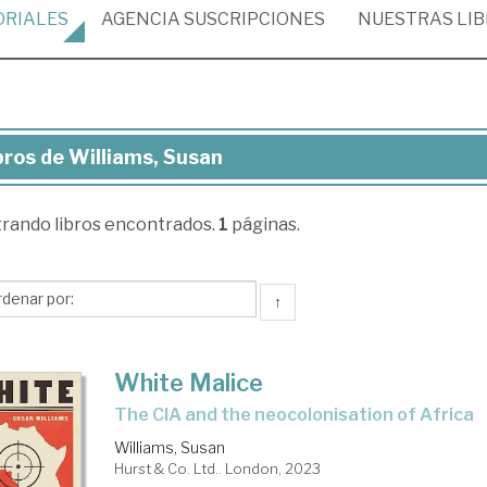
ORIALES
AGENCIA
SUSCRIPCIONES
NUESTRAS
LI
bros de Williams, Susan
ros
trando
libros encontrados.
1
páginas.
liams,
san
↑
White Malice
the CIA and the neocolonisation of Africa
Williams, Susan
Hurst & Co. Ltd.. London, 2023