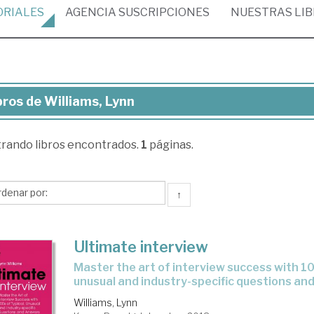
ORIALES
AGENCIA
SUSCRIPCIONES
NUESTRAS
LI
bros de Williams, Lynn
ros
trando
libros encontrados.
1
páginas.
liams,
nn
↑
Ultimate interview
master the art of interview success with 100s of typical,
unusual and industry-specific questions an
Williams, Lynn