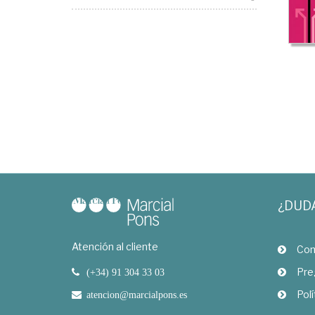
¿DUD
Atención al cliente
Com
Pre
(+34) 91 304 33 03
Polí
atencion@marcialpons.es