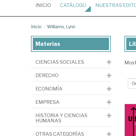
(CURRENT)
INICIO
CATÁLOGO
NUESTRAS
EDIT
Inicio
Williams, Lynn
Materias
Li
Lib
de
CIENCIAS SOCIALES
Mos
Wil
Ly
DERECHO
ECONOMÍA
EMPRESA
HISTORIA Y CIENCIAS
HUMANAS
OTRAS CATEGORÍAS