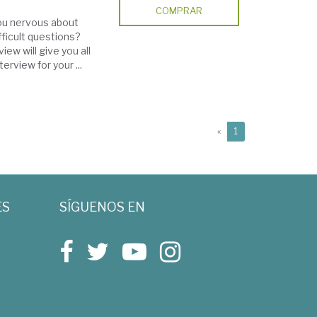
COMPRAR
you nervous about
fficult questions?
iew will give you all
rview for your ...
(current)
«
1
ES
SÍGUENOS EN