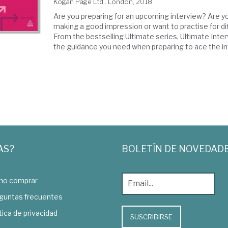
Kogan Page Ltd.. London, 2018
Are you preparing for an upcoming interview? Are 
making a good impression or want to practise for di
From the bestselling Ultimate series, Ultimate Interv
the guidance you need when preparing to ace the inte
AS?
BOLETÍN DE NOVEDAD
o comprar
guntas frecuentes
tica de privacidad
SUSCRIBIRSE