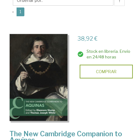
J.
↑
(current)
«
1
38,92 €
Stock en librería. Envío
en 24/48 horas
COMPRAR
The New Cambridge Companion to