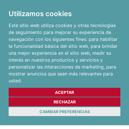
Utilizamos cookies
Este sitio web utiliza cookies y otras tecnologías
de seguimiento para mejorar su experiencia de
navegación con los siguientes fines:
para habilitar
la funcionalidad básica del sitio web
,
para brindar
una mejor experiencia en el sitio web
,
medir su
interés en nuestros productos y servicios y
personalizar las interacciones de marketing
,
para
mostrar anuncios que sean más relevantes para
usted
.
ACEPTAR
RECHAZAR
CAMBIAR PREFERENCIAS