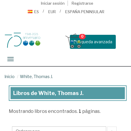
Iniciar sesión
Registrarse
ES
EUR
ESPAÑA PENINSULAR
0
Busqueda avanzada
Toggle navigation
Inicio
White, Thomas J.
Libros de White, Thomas J.
Libros
de
Mostrando
libros encontrados.
1
páginas.
White,
Thomas