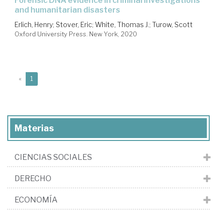
forensic DNA evidence in criminal investigations
and humanitarian disasters
Erlich, Henry
;
Stover, Eric
;
White, Thomas J.
;
Turow, Scott
Oxford University Press. New York, 2020
(current)
«
1
Materias
CIENCIAS SOCIALES
DERECHO
ECONOMÍA