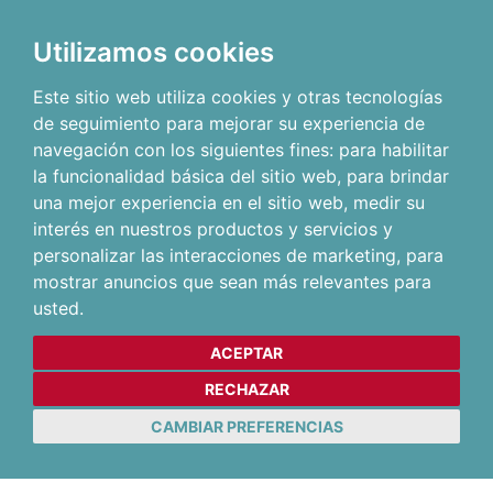
Utilizamos cookies
Este sitio web utiliza cookies y otras tecnologías
de seguimiento para mejorar su experiencia de
navegación con los siguientes fines:
para habilitar
la funcionalidad básica del sitio web
,
para brindar
una mejor experiencia en el sitio web
,
medir su
interés en nuestros productos y servicios y
personalizar las interacciones de marketing
,
para
mostrar anuncios que sean más relevantes para
usted
.
ACEPTAR
RECHAZAR
CAMBIAR PREFERENCIAS