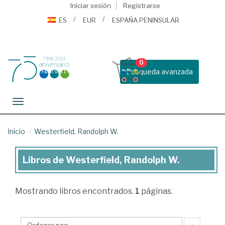
Iniciar sesión
Registrarse
ES
EUR
ESPAÑA PENINSULAR
0
Busqueda avanzada
Toggle navigation
Inicio
Westerfield, Randolph W.
Libros de Westerfield, Randolph W.
Libros
de
Mostrando
libros encontrados.
1
páginas.
Westerfield,
Randolph