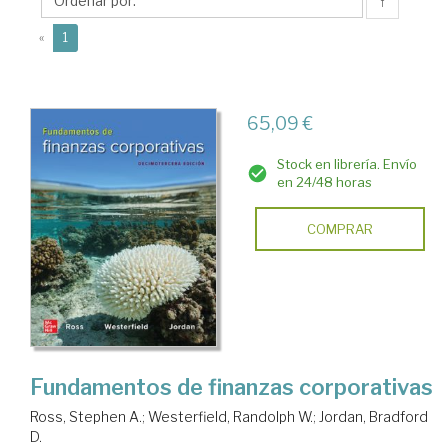
W.
↑
(current)
«
1
65,09 €
Stock en librería. Envío
en 24/48 horas
COMPRAR
Fundamentos de finanzas corporativas
Ross, Stephen A.
;
Westerfield, Randolph W.
;
Jordan, Bradford
D.