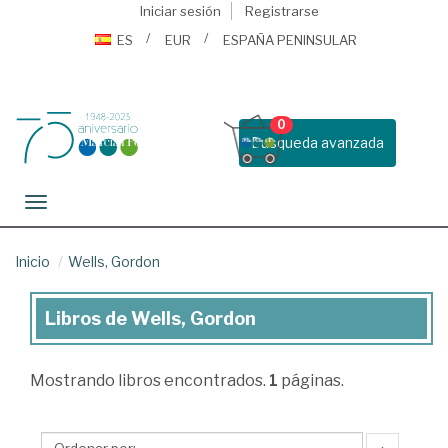
Iniciar sesión
Registrarse
ES
EUR
ESPAÑA PENINSULAR
0
Busqueda avanzada
Toggle navigation
Inicio
Wells, Gordon
Libros de Wells, Gordon
Libros
de
Mostrando
libros encontrados.
1
páginas.
Wells,
Gordon