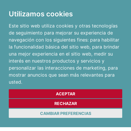
Utilizamos cookies
Este sitio web utiliza cookies y otras tecnologías
de seguimiento para mejorar su experiencia de
navegación con los siguientes fines:
para habilitar
la funcionalidad básica del sitio web
,
para brindar
una mejor experiencia en el sitio web
,
medir su
interés en nuestros productos y servicios y
personalizar las interacciones de marketing
,
para
mostrar anuncios que sean más relevantes para
usted
.
ACEPTAR
RECHAZAR
CAMBIAR PREFERENCIAS